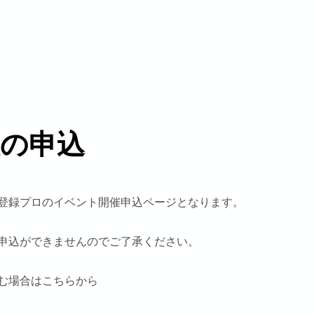
ント
トーナメント
インドアレッスン
メルティG.
催の申込
登録プロのイベント開催申込ページとなります。
は申込ができませんのでご了承ください。
む場合はこちらから