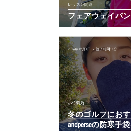
レッスン関連
フェアウェイバン
2024年12月1日
読了時間: 1分
小竹莉乃
冬のゴルフにおす
andperseの防