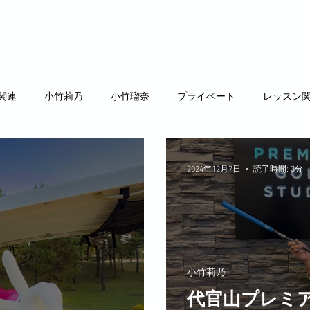
ント
トーナメント
インドアレッスン
メルティG.
関連
小竹莉乃
小竹瑠奈
プライベート
レッスン
2024年12月7日
読了時間: 3分
小竹莉乃
代官山プレミ