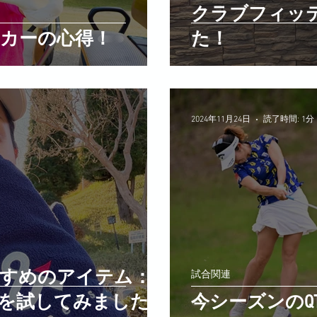
クラブフィッ
カーの心得！
た！
2024年11月24日
読了時間: 1分
すめのアイテム：
試合関連
寒手袋を試してみました！
今シーズンのQ