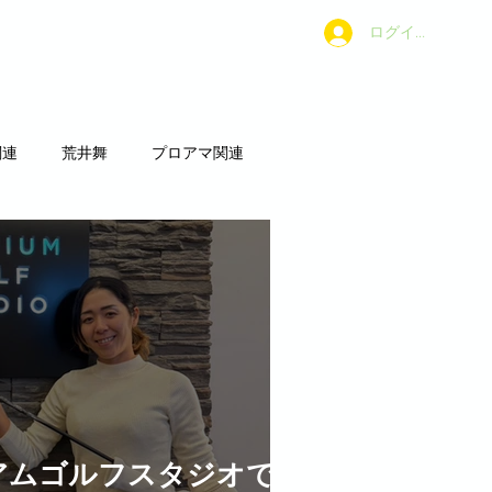
ログイン
C.について
お問合せ
関連
荒井舞
プロアマ関連
アムゴルフスタジオで