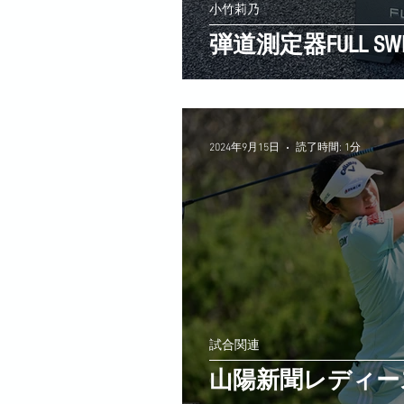
小竹莉乃
弾道測定器FULL S
2024年9月15日
読了時間: 1分
試合関連
山陽新聞レディー