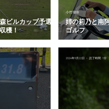
小竹瑠奈
森ビルカップ予選落
姉の莉乃と南
収穫！
ゴルフ
2024年9月22日
読了時間: 1分