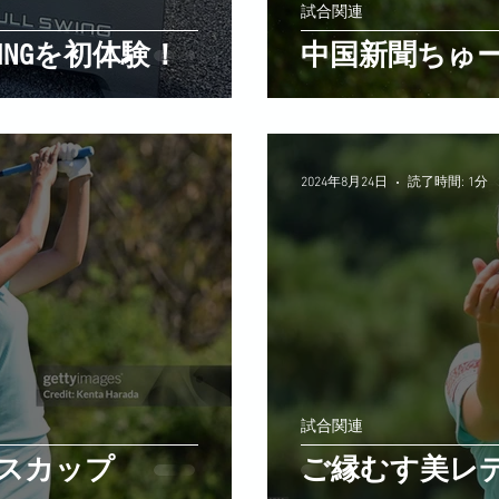
試合関連
WINGを初体験！
中国新聞ちゅ
2024年8月24日
読了時間: 1分
試合関連
スカップ
ご縁むす美レ