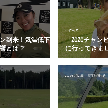
小竹莉乃
ン到来！気温低下に
「ZOZOチャ
響とは？
に行ってきま
2024年9月24日
読了時間: 1分