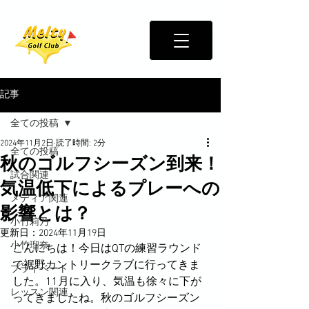
記事
全ての投稿
2024年11月2日
読了時間: 2分
全ての投稿
秋のゴルフシーズン到来！
試合関連
気温低下によるプレーへの
メディア関連
影響とは？
小竹莉乃
更新日：
2024年11月19日
小竹瑠奈
こんにちは！今日はQTの練習ラウンド
で裾野カントリークラブに行ってきま
プライベート
した。11月に入り、気温も徐々に下が
レッスン関連
ってきましたね。秋のゴルフシーズン