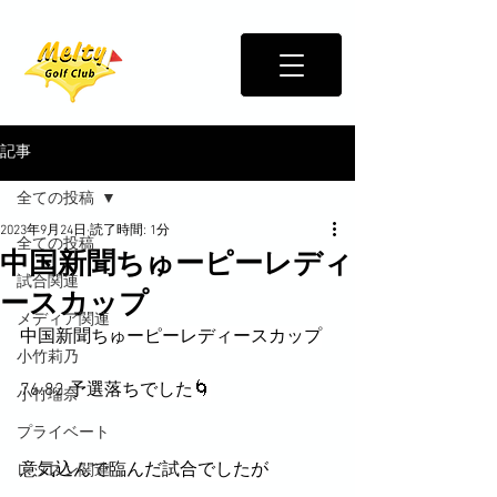
記事
全ての投稿
2023年9月24日
読了時間: 1分
全ての投稿
中国新聞ちゅーピーレディ
試合関連
ースカップ
メディア関連
中国新聞ちゅーピーレディースカップ
小竹莉乃
76.82 予選落ちでした🌀
小竹瑠奈
プライベート
意気込んで臨んだ試合でしたが
レッスン関連