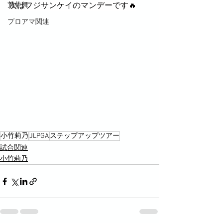
荒井舞
次はフジサンケイのマンデーです🔥
プロアマ関連
小竹莉乃
JLPGA
ステップアップツアー
試合関連
小竹莉乃