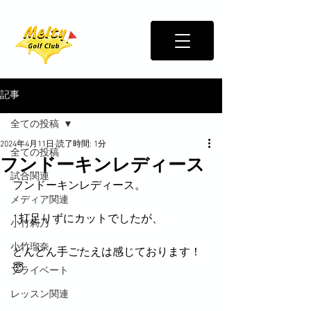
記事
全ての投稿
2024年4月11日
読了時間: 1分
全ての投稿
フンドーキンレディース
試合関連
フンドーキンレディース。
メディア関連
1打足りずにカットでしたが、
小竹莉乃
小竹瑠奈
どんどん手ごたえは感じております！
😇
プライベート
レッスン関連