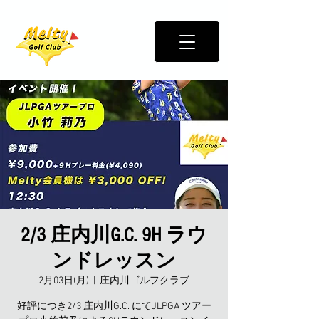
2/3 庄内川G.C. 9H ラウ
ンドレッスン
2月03日(月)
  |  
庄内川ゴルフクラブ
好評につき2/3 庄内川G.C. にてJLPGA ツアー