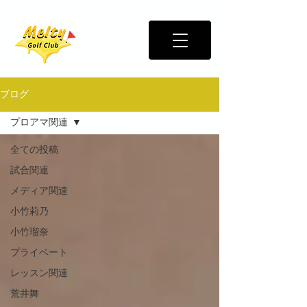
ブログ
プロアマ関連
全ての投稿
試合関連
メディア関連
小竹莉乃
小竹瑠奈
プライベート
レッスン関連
荒井舞